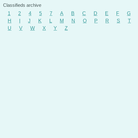
Classifieds archive
1
2
4
5
7
A
B
C
D
E
F
G
H
I
J
K
L
M
N
O
P
R
S
T
U
V
W
X
Y
Z