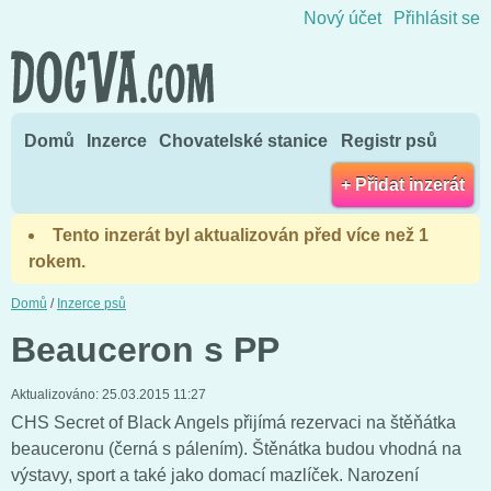
Přejít na obsah
Nový účet
Přihlásit se
Domů
Inzerce
Chovatelské stanice
Registr psů
+ Přidat inzerát
Tento inzerát byl aktualizován před více než 1
rokem.
Domů
/
Inzerce psů
Beauceron s PP
Aktualizováno:
25.03.2015 11:27
CHS Secret of Black Angels přijímá rezervaci na štěňátka
beauceronu (černá s pálením). Štěnátka budou vhodná na
výstavy, sport a také jako domací mazlíček. Narození