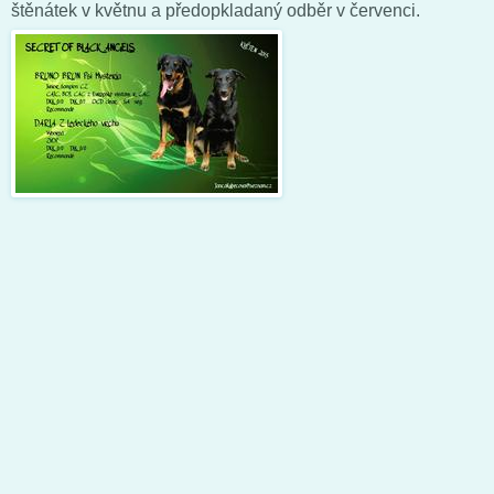
štěnátek v květnu a předopkladaný odběr v červenci.