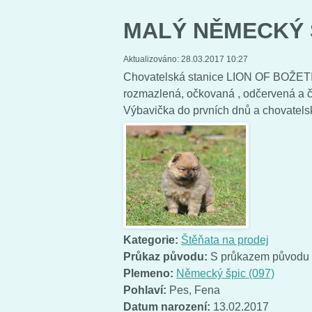
MALÝ NĚMECKÝ 
Aktualizováno:
28.03.2017 10:27
Chovatelská stanice LION OF BOŽETIC
rozmazlená, očkovaná , odčervená a č
Výbavička do prvních dnů a chovatel
Kategorie:
Štěňata na prodej
Průkaz původu:
S průkazem původu
Plemeno:
Německý špic (097)
Pohlaví:
Pes
,
Fena
Datum narození:
13.02.2017