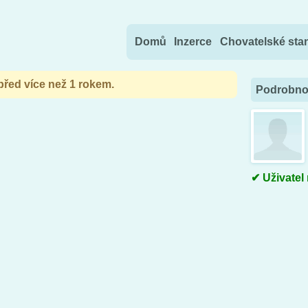
Přejít na obsah
Domů
Inzerce
Chovatelské sta
 před více než 1 rokem.
Podrobnos
Uživatel