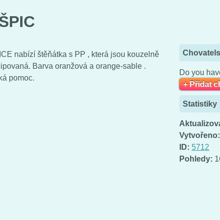
ŠPIC
Chovatels
E nabízí štěňátka s PP , která jsou kouzelně
ipovaná. Barva oranžová a orange-sable .
Do you have
ská pomoc.
+ Přidat 
Statistiky
Aktualizov
Vytvořeno
ID:
5712
Pohledy:
1