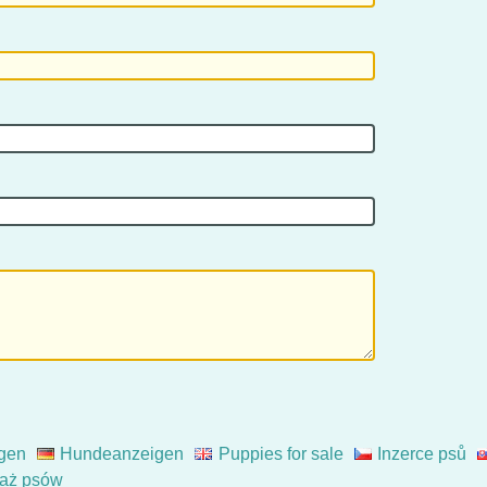
gen
Hundeanzeigen
Puppies for sale
Inzerce psů
aż psów