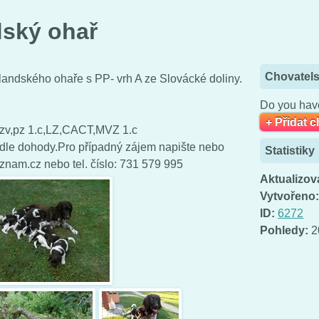
dský ohař
Chovatels
andského ohaře s PP- vrh A ze Slovácké doliny.
Do you have
+ Přidat 
 zv,pz 1.c,LZ,CACT,MVZ 1.c
le dohody.Pro případný zájem napište nebo
Statistiky
znam.cz nebo tel. číslo: 731 579 995
Aktualizov
Vytvořeno
ID:
6272
Pohledy:
2