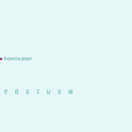
Inzercia psov
P
R
S
T
U
V
W