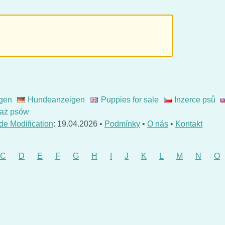
gen
Hundeanzeigen
Puppies for sale
Inzerce psů
aż psów
de Modification
: 19.04.2026 •
Podmínky
•
O nás
•
Kontakt
C
D
E
F
G
H
I
J
K
L
M
N
O