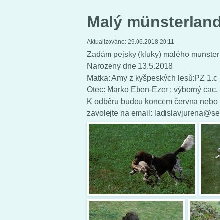
Malý münsterlan
Aktualizováno:
29.06.2018 20:11
Zadám pejsky (kluky) malého munsterl
Narozeny dne 13.5.2018
Matka: Amy z kyšpeských lesů:PZ 1.c
Otec: Marko Eben-Ezer : výborný cac,
K odběru budou koncem června nebo d
zavolejte na email: ladislavjurena@se