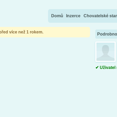
Přejít na obsah
Domů
Inzerce
Chovatelské sta
 před více než 1 rokem.
Podrobnos
Uživatel