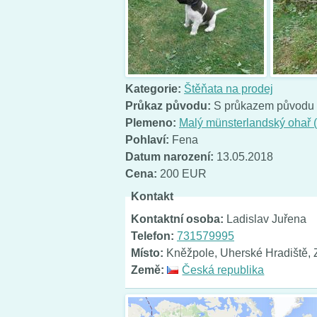
Kategorie:
Štěňata na prodej
Průkaz původu:
S průkazem původu
Plemeno:
Malý münsterlandský ohař 
Pohlaví:
Fena
Datum narození:
13.05.2018
Cena:
200 EUR
Kontakt
Kontaktní osoba:
Ladislav Juřena
Telefon:
731579995
Místo:
Kněžpole, Uherské Hradiště, Z
Země:
Česká republika