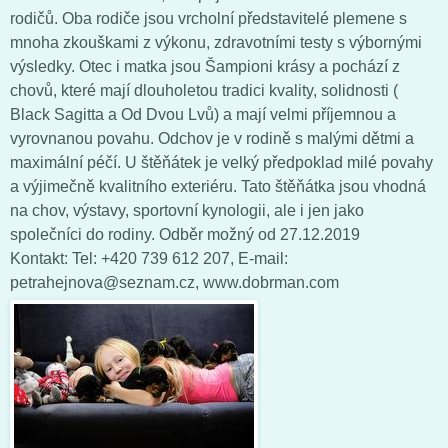
rodičů. Oba rodiče jsou vrcholní představitelé plemene s
mnoha zkouškami z výkonu, zdravotními testy s výbornými
výsledky. Otec i matka jsou Šampioni krásy a pochází z
chovů, které mají dlouholetou tradici kvality, solidnosti (
Black Sagitta a Od Dvou Lvů) a mají velmi příjemnou a
vyrovnanou povahu. Odchov je v rodině s malými dětmi a
maximální péčí. U štěňátek je velký předpoklad milé povahy
a výjimečně kvalitního exteriéru. Tato štěňátka jsou vhodná
na chov, výstavy, sportovní kynologii, ale i jen jako
společníci do rodiny. Odběr možný od 27.12.2019
Kontakt: Tel: +420 739 612 207, E-mail:
petrahejnova@seznam.cz, www.dobrman.com