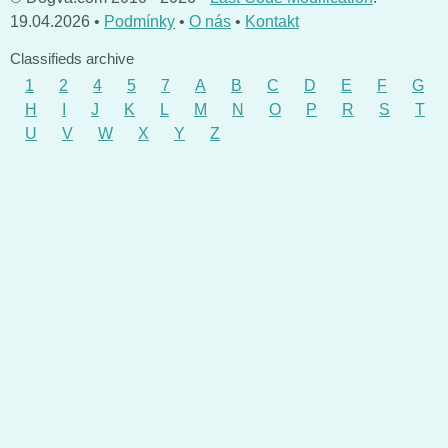
19.04.2026 •
Podmínky
•
O nás
•
Kontakt
Classifieds archive
1
2
4
5
7
A
B
C
D
E
F
G
H
I
J
K
L
M
N
O
P
R
S
T
U
V
W
X
Y
Z