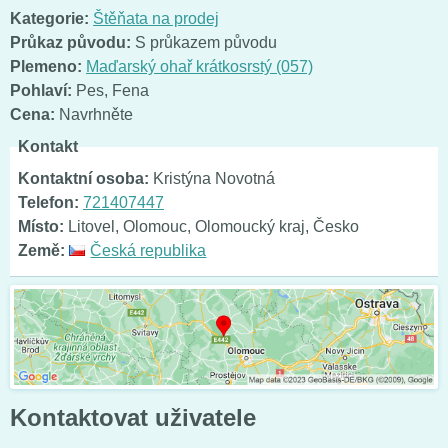
Kategorie:
Štěňata na prodej
Průkaz původu:
S průkazem původu
Plemeno:
Maďarský ohař krátkosrstý (057)
Pohlaví:
Pes
,
Fena
Cena:
Navrhněte
Kontakt
Kontaktní osoba:
Kristýna Novotná
Telefon:
721407447
Místo:
Litovel, Olomouc, Olomoucký kraj, Česko
Země:
Česká republika
Kontaktovat uživatele