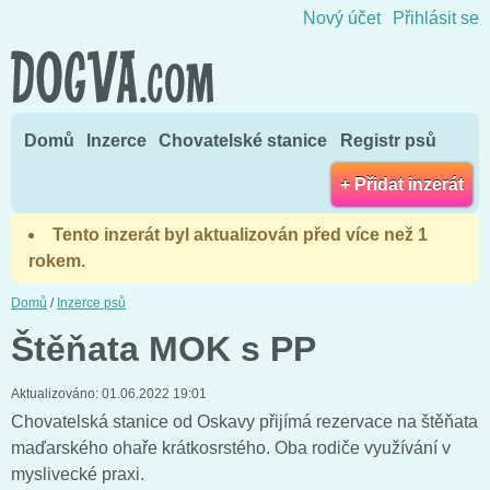
Přejít na obsah
Nový účet
Přihlásit se
Domů
Inzerce
Chovatelské stanice
Registr psů
+ Přidat inzerát
Tento inzerát byl aktualizován před více než 1
rokem.
Domů
/
Inzerce psů
Štěňata MOK s PP
Aktualizováno:
01.06.2022 19:01
Chovatelská stanice od Oskavy přijímá rezervace na štěňata
maďarského ohaře krátkosrstého. Oba rodiče využívání v
myslivecké praxi.