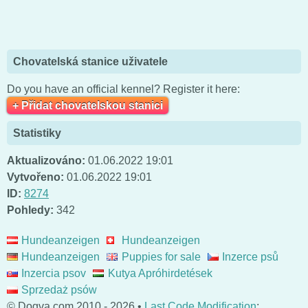
Chovatelská stanice uživatele
Do you have an official kennel? Register it here:
+ Přidat chovatelskou stanici
Statistiky
Aktualizováno:
01.06.2022 19:01
Vytvořeno:
01.06.2022 19:01
ID:
8274
Pohledy:
342
Hundeanzeigen
Hundeanzeigen
Hundeanzeigen
Puppies for sale
Inzerce psů
Inzercia psov
Kutya Apróhirdetések
Sprzedaż psów
© Dogva.com 2010 - 2026 •
Last Code Modification
: