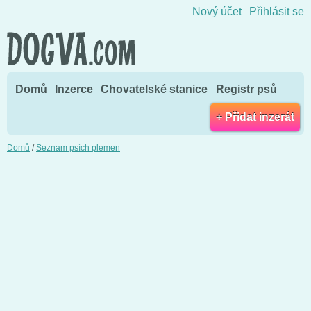
Přejít na obsah
Nový účet
Přihlásit se
Domů
Inzerce
Chovatelské stanice
Registr psů
+ Přidat inzerát
Domů
/
Seznam psích plemen