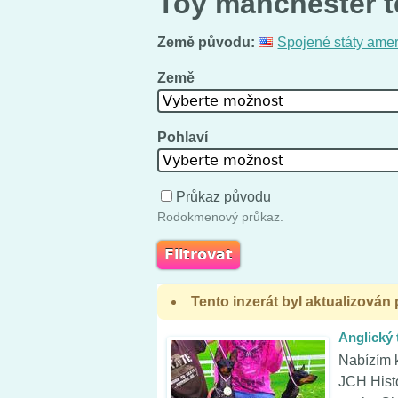
Toy manchester te
Země původu:
Spojené státy ame
Země
Vyberte možnost
Pohlaví
Vyberte možnost
Průkaz původu
Rodokmenový průkaz.
Tento inzerát byl aktualizován
Anglický 
Nabízím k
JCH Hist