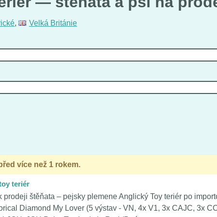
riér — štěňata a psi na prod
rické
,
Velká Británie
 před více než 1 rokem.
toy teriér
 prodeji štěňata – pejsky plemene Anglický Toy teriér po impor
orical Diamond My Lover (5 výstav - VN, 4x V1, 3x CAJC, 3x CC