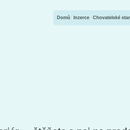
Přejít na obsah
Domů
Inzerce
Chovatelské sta