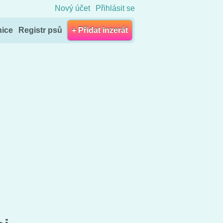
Nový účet
Přihlásit se
nice
Registr psů
+ Přidat inzerát