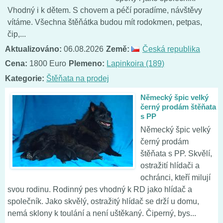
Vhodný i k dětem. S chovem a péčí poradíme, návštěvy
vítáme. Všechna štěňátka budou mít rodokmen, petpas,
čip,...
Aktualizováno:
06.08.2026
Země:
Česká republika
Cena:
1800 Euro
Plemeno:
Lapinkoira (189)
Kategorie:
Štěňata na prodej
Německý špic velký
černý prodám štěňata
s PP
Německý špic velký
černý prodám
štěňata s PP. Skvělí,
ostražití hlídači a
ochránci, kteří milují
svou rodinu. Rodinný pes vhodný k RD jako hlídač a
společník. Jako skvělý, ostražitý hlídač se drží u domu,
nemá sklony k toulání a není uštěkaný. Čiperný, bys...