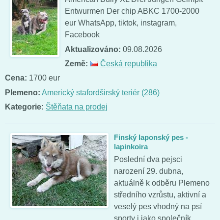
Entwurmen Der chip ABKC 1700-2000
eur WhatsApp, tiktok, instagram,
Facebook
Aktualizováno:
09.08.2026
Země:
Česká republika
Cena:
1700 eur
Plemeno:
Americký stafordširský teriér (286)
Kategorie:
Štěňata na prodej
Finský laponský pes -
lapinkoira
Poslední dva pejsci
narození 29. dubna,
aktuálně k odběru Plemeno
středního vzrůstu, aktivní a
veselý pes vhodný na psí
sporty i jako společník.