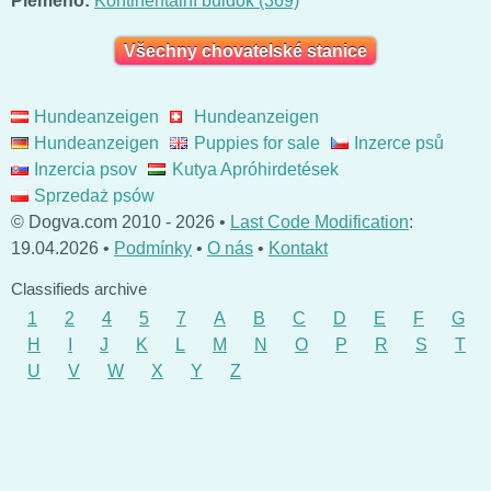
Plemeno:
Kontinentální buldok (369)
Všechny chovatelské stanice
Hundeanzeigen
Hundeanzeigen
Hundeanzeigen
Puppies for sale
Inzerce psů
Inzercia psov
Kutya Apróhirdetések
Sprzedaż psów
© Dogva.com 2010 - 2026 •
Last Code Modification
:
19.04.2026 •
Podmínky
•
O nás
•
Kontakt
Classifieds archive
1
2
4
5
7
A
B
C
D
E
F
G
H
I
J
K
L
M
N
O
P
R
S
T
U
V
W
X
Y
Z