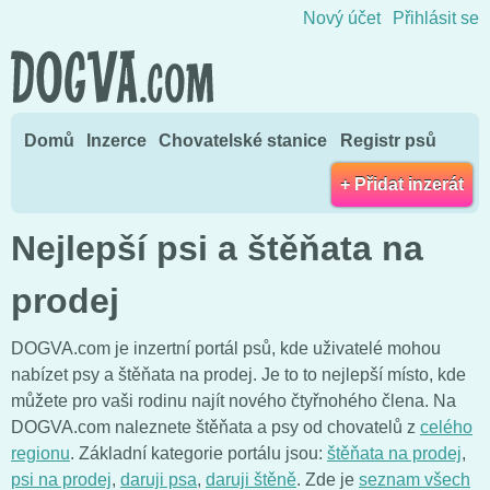
Přejít na obsah
Nový účet
Přihlásit se
Domů
Inzerce
Chovatelské stanice
Registr psů
+ Přidat inzerát
Nejlepší psi a štěňata na
prodej
DOGVA.com je inzertní portál psů, kde uživatelé mohou
nabízet psy a štěňata na prodej. Je to to nejlepší místo, kde
můžete pro vaši rodinu najít nového čtyřnohého člena. Na
DOGVA.com naleznete štěňata a psy od chovatelů z
celého
regionu
. Základní kategorie portálu jsou:
štěňata na prodej
,
psi na prodej
,
daruji psa
,
daruji štěně
. Zde je
seznam všech