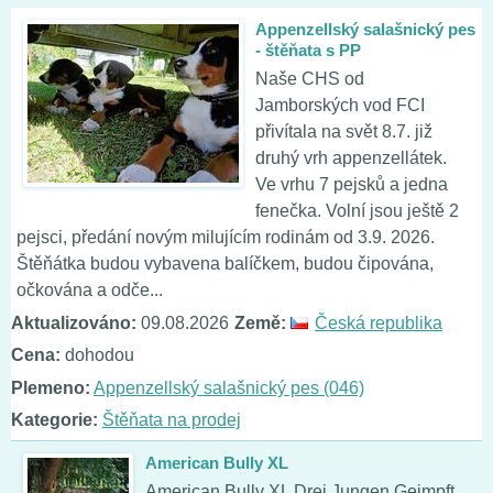
Appenzellský salašnický pes
- štěňata s PP
Naše CHS od
Jamborských vod FCI
přivítala na svět 8.7. již
druhý vrh appenzellátek.
Ve vrhu 7 pejsků a jedna
fenečka. Volní jsou ještě 2
pejsci, předání novým milujícím rodinám od 3.9. 2026.
Štěňátka budou vybavena balíčkem, budou čipována,
očkována a odče...
Aktualizováno:
09.08.2026
Země:
Česká republika
Cena:
dohodou
Plemeno:
Appenzellský salašnický pes (046)
Kategorie:
Štěňata na prodej
American Bully XL
American Bully XL Drei Jungen Geimpft